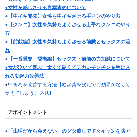
●女性を感じさせる言葉責めについて
●【中イキ開発】女性を中イキさせる手マンのやり方
●【クンニ】女性を気持ちよくさせる上手なクンニのやり
方
●【前戯編】女性を気持ちよくさせる前戯とセックスの流
れ
●【一番重要・愛撫編】セックス・前儀の力加減について
●女が泣いて喜ぶ、太くて硬くてデカいチンチンを手に入
れる勃起力改善法
●
中折れを改善する方法【勃起薬を飲んでも効果がなくて
萎えてしまう方必見】
アポイントメント
●「生理だから会えない」のグダ崩しでドタキャンを防ぐ