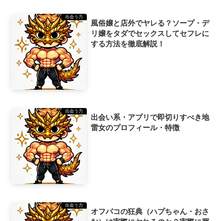
出会う力
風俗嬢と店外でヤレる？ソープ・デ
リ嬢をタダでセックスしてセフレに
する方法を徹底解説！
出会う力
出会い系・アプリで即切りすべき地
雷女のプロフィール・特徴
出会う力
オフパコの狂典（ハプちゃん・おさ