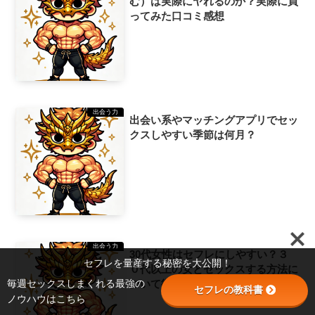
む）は実際にヤれるのか？実際に買
ってみた口コミ感想
出会う力
出会い系やマッチングアプリでセッ
クスしやすい季節は何月？
出会う力
30代女性はセフレにしやすい？３
セフレを量産する秘密を大公開！
０代以上の女とセックスする方法に
毎週セックスしまくれる最強の
ついて徹底解説！
セフレの教科書
ノウハウはこちら