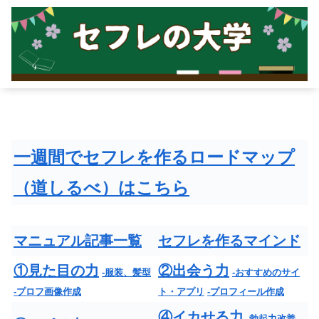
一週間でセフレを作るロードマップ
（道しるべ）はこちら
マニュアル記事一覧
セフレを作るマインド
①見た目の力
②出会う力
-服装、髪型
-おすすめのサイ
-プロフ画像作成
ト・アプリ
-プロフィール作成
④イカせる力
-勃起力改善
-