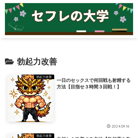
勃起力改善
勃起力改善
一日のセックスで何回戦も射精する
方法【目指せ３時間３回戦！】
2024.09.16
勃起力改善