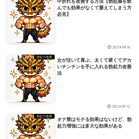
中折れを改善する方法【勃起薬を飲
んでも効果がなくて萎えてしまう方
必見】
2024.09.16
勃起力改善
女が泣いて喜ぶ、太くて硬くてデカ
いチンチンを手に入れる勃起力改善
法
2024.09.12
勃起力改善
オナ禁はモテる効果はないけど、勃
起力増強には多大な効果がある