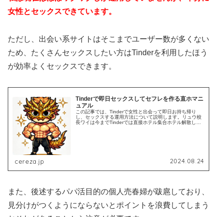
女性とセックスできています。
ただし、出会い系サイトはそこまでユーザー数が多くない
ため、たくさんセックスしたい方はTinderを利用したほう
が効率よくセックスできます。
Tinderで即日セックスしてセフレを作る直ホマニ
ュアル
この記事では、Tinderで女性と出会って即日お持ち帰り
し、セックスする運用方法について説明します。リュウ校
長ワイは今までTinderでは直接ホテル集合ホテル解散しか
してない。いわゆる「直ホ」１００%やで。Tinderの運用
についてTind...
2024.08.24
cereza.jp
また、後述するパパ活目的の個人売春婦が跋扈しており、
見分けがつくようにならないとポイントを浪費してしまう