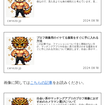
係なので、見た目よりも体の相性だと考えています。見た
目に関してはおしゃれになる必要は全くありませんが、足
切りラインを突破しないとセックス...
2024.08.18
cereza.jp
プロフ画像用のイケてる服装をすぐに手に入れる
方法
この記事では、ファッションについて全く興味がない方
が、マッチングアプリや出会い系で女受けのする服装をす
ぐに手に入れる方法について解説します。出会い系やマッ
チングアプリなど、ネット上でセフレをゲットするために
は、プロフィール画像がとても重要で...
2024.08.18
cereza.jp
画像に関しては
こちらの記事
をお読みください。
出会い系やマッチングアプリのプロフ画像におす
すめのカメラマン選びについて
どうもー！！！リュウでーす！今回は、出会い系やマッチ