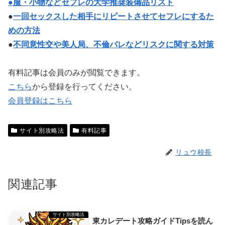
●服・小物などセフレの大学推奨装備品リスト
●
一回セックスした相手にリピートさせてセフレにするた
めの方法
●
不同意性交や美人局、不倫バレなどリスクに関する対策
有料記事は会員のみが閲覧できます。
こちら
から登録を行ってください。
会員登録はこちら
サイト別攻略法
有料記事
リュウ校長
関連記事
サイト別攻略法
東カレデート攻略ガイドTipsを読ん