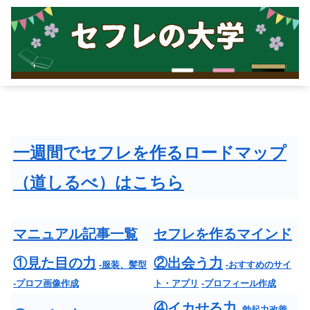
一週間でセフレを作るロードマップ
（道しるべ）はこちら
マニュアル記事一覧
セフレを作るマインド
①見た目の力
②出会う力
-服装、髪型
-おすすめのサイ
-プロフ画像作成
ト・アプリ
-プロフィール作成
④イカせる力
-勃起力改善
-