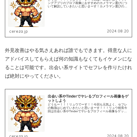
ングアプリのプロフ画像におすすめのカメラマン選びにつ
いて解説していきたいと思いまーす！カメラマン選びのポ
イントマッチングアプリ専門のカメラマン選びは、出会い
系やマッチングアプリのプロフ画像...
2024.08.20
cereza.jp
外見改善はやる気さえあれば誰でもできます。得意な人に
アドバイスしてもらえば何の知識もなくてもイケメンにな
ることは可能です。出会い系サイトでセフレを作りたけれ
ば絶対にやってください。
出会い系やTinderでヤレるプロフィール画像をゲ
ットしよう
どうもー！！！リュウでーす！！今回も元気よく、セフレ
の勉強はじめていきたいと思いまーす！！！リュウ校長今
回は出会い系やTinderでヤレるプロフィール画像をゲット
する方法について説明するで。プロフィール画像は出会い
系やアプリにおいて一番重要...
2024.08.20
cereza.jp