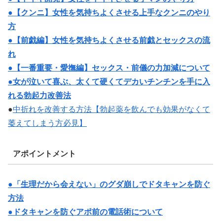
●【クンニ】女性を気持ちよくさせる上手なクンニのやり
方
●【前戯編】女性を気持ちよくさせる前戯とセックスの流
れ
●【一番重要・愛撫編】セックス・前儀の力加減について
●女が泣いて喜ぶ、太くて硬くてデカいチンチンを手に入
れる勃起力改善法
●
中折れを改善する方法【勃起薬を飲んでも効果がなくて
萎えてしまう方必見】
アポイントメント
●「生理だから会えない」のグダ崩しでドタキャンを防ぐ
方法
●ドタキャンを防ぐアポ前の電話術について