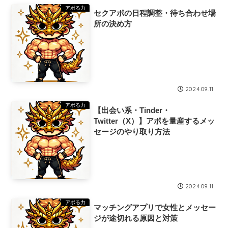
アポる力
セクアポの日程調整・待ち合わせ場
所の決め方
2024.09.11
アポる力
【出会い系・Tinder・
Twitter（X）】アポを量産するメッ
セージのやり取り方法
2024.09.11
アポる力
マッチングアプリで女性とメッセー
ジが途切れる原因と対策