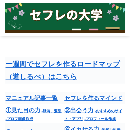
一週間でセフレを作るロードマップ
（道しるべ）はこちら
マニュアル記事一覧
セフレを作るマインド
①見た目の力
②出会う力
-服装、髪型
-おすすめのサイ
-プロフ画像作成
ト・アプリ
-プロフィール作成
④イカせる力
-勃起力改善
-