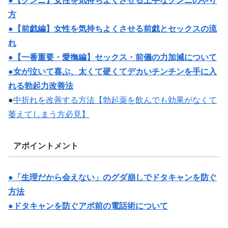
●【クンニ】女性を気持ちよくさせる上手なクンニのやり
方
●【前戯編】女性を気持ちよくさせる前戯とセックスの流
れ
●【一番重要・愛撫編】セックス・前儀の力加減について
●女が泣いて喜ぶ、太くて硬くてデカいチンチンを手に入
れる勃起力改善法
●
中折れを改善する方法【勃起薬を飲んでも効果がなくて
萎えてしまう方必見】
アポイントメント
●「生理だから会えない」のグダ崩しでドタキャンを防ぐ
方法
●ドタキャンを防ぐアポ前の電話術について