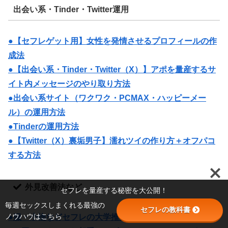
出会い系・Tinder・Twitter運用
●【セフレゲット用】女性を発情させるプロフィールの作
成法
●【出会い系・Tinder・Twitter（X）】アポを量産するサ
イト内メッセージのやり取り方法
●出会い系サイト（ワクワク・PCMAX・ハッピーメー
ル）の運用方法
●Tinderの運用方法
●【Twitter（X）裏垢男子】濡れツイの作り方＋オフパコ
する方法
外見改善法など
セフレを量産する秘密を大公開！
毎週セックスしまくれる最強の
セフレの教科書
ノウハウはこちら
●服・小物などセフレの大学推奨装備品リスト