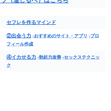
ップ（道しるべ）はこちら
セフレを作るマインド
②出会う力
-おすすめのサイト・アプリ
-プロ
フィール作成
④イカせる力
-勃起力改善
-セックステクニッ
ク