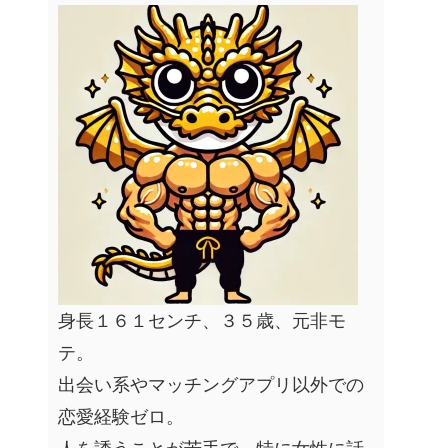
身長１６１センチ、３５歳、元非モ
テ。
出会い系やマッチングアプリ以外での
恋愛経験ゼロ。