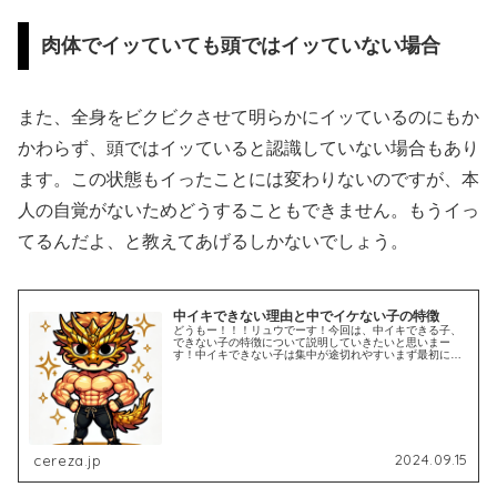
肉体でイッていても頭ではイッていない場合
また、全身をビクビクさせて明らかにイッているのにもか
かわらず、頭ではイッていると認識していない場合もあり
ます。この状態もイったことには変わりないのですが、本
人の自覚がないためどうすることもできません。もうイっ
てるんだよ、と教えてあげるしかないでしょう。
中イキできない理由と中でイケない子の特徴
どうもー！！！リュウでーす！今回は、中イキできる子、
できない子の特徴について説明していきたいと思いまー
す！中イキできない子は集中が途切れやすいまず最初に結
論から言うと、中イキできない子は集中が途切れやすい傾
向があります。私は半年間で数十人の...
2024.09.15
cereza.jp