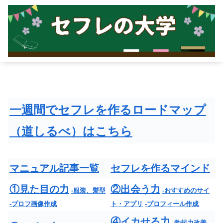
一週間でセフレを作るロードマップ
（道しるべ）はこちら
マニュアル記事一覧
セフレを作るマインド
①見た目の力
②出会う力
-服装、髪型
-おすすめのサイ
-プロフ画像作成
ト・アプリ
-プロフィール作成
④イカせる力
-勃起力改善
-