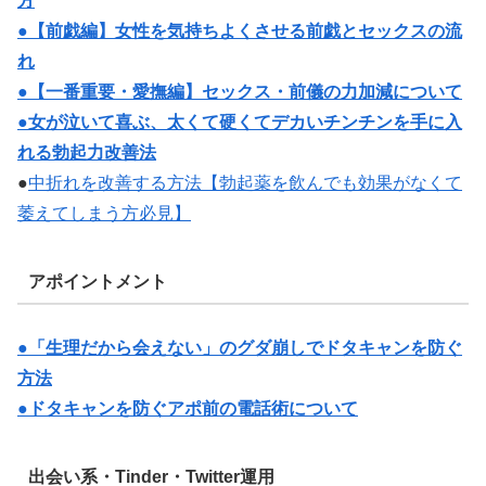
方
●【前戯編】女性を気持ちよくさせる前戯とセックスの流
れ
●【一番重要・愛撫編】セックス・前儀の力加減について
●女が泣いて喜ぶ、太くて硬くてデカいチンチンを手に入
れる勃起力改善法
●
中折れを改善する方法【勃起薬を飲んでも効果がなくて
萎えてしまう方必見】
アポイントメント
●「生理だから会えない」のグダ崩しでドタキャンを防ぐ
方法
●ドタキャンを防ぐアポ前の電話術について
出会い系・Tinder・Twitter運用