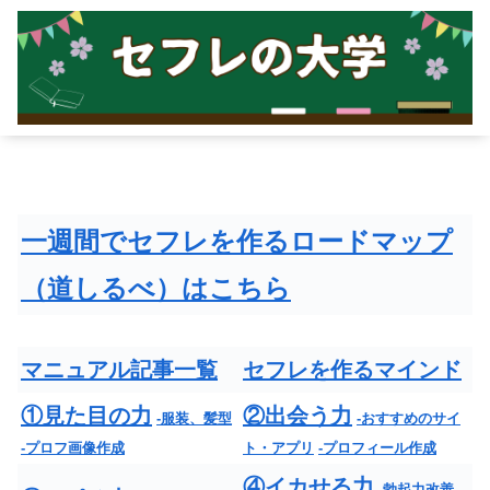
一週間でセフレを作るロードマップ
（道しるべ）はこちら
マニュアル記事一覧
セフレを作るマインド
①見た目の力
②出会う力
-服装、髪型
-おすすめのサイ
-プロフ画像作成
ト・アプリ
-プロフィール作成
④イカせる力
-勃起力改善
-