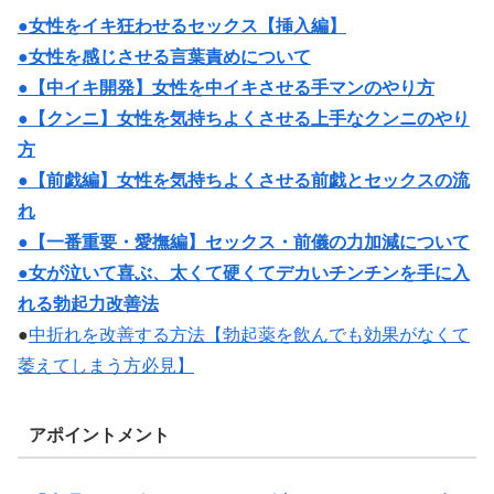
●女性をイキ狂わせるセックス【挿入編】
●女性を感じさせる言葉責めについて
●【中イキ開発】女性を中イキさせる手マンのやり方
●【クンニ】女性を気持ちよくさせる上手なクンニのやり
方
●【前戯編】女性を気持ちよくさせる前戯とセックスの流
れ
●【一番重要・愛撫編】セックス・前儀の力加減について
●女が泣いて喜ぶ、太くて硬くてデカいチンチンを手に入
れる勃起力改善法
●
中折れを改善する方法【勃起薬を飲んでも効果がなくて
萎えてしまう方必見】
アポイントメント