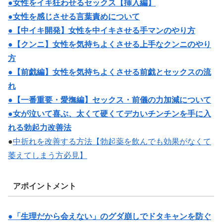
●女性をイキ狂わせるセックス【挿入編】
●女性を感じさせる言葉責めについて
●【中イキ開発】女性を中イキさせる手マンのやり方
●【クンニ】女性を気持ちよくさせる上手なクンニのやり
方
●【前戯編】女性を気持ちよくさせる前戯とセックスの流
れ
●【一番重要・愛撫編】セックス・前儀の力加減について
●女が泣いて喜ぶ、太くて硬くてデカいチンチンを手に入
れる勃起力改善法
●
中折れを改善する方法【勃起薬を飲んでも効果がなくて
萎えてしまう方必見】
アポイントメント
●「生理だから会えない」のグダ崩しでドタキャンを防ぐ