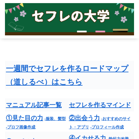
一週間でセフレを作るロードマップ
（道しるべ）はこちら
マニュアル記事一覧
セフレを作るマインド
①見た目の力
②出会う力
-服装、髪型
-おすすめのサイ
-プロフ画像作成
ト・アプリ
-プロフィール作成
④イカせる力
-勃起力改善
-