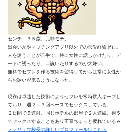
センチ、３５歳、元非モテ。
出会い系やマッチングアプリ以外での恋愛経験ゼロ。
人を誘うことが苦手で、特に女性に話しかけたり、デ
ートに誘ったり、口説いたりするのが大嫌い。
無料でセフレを作る技術を習得してからは常に女性か
らお誘いが来るようになった。
現在は卓越した技術によりセフレを常時数人キープし
ており、週２～３回ペースでセックスしている。
２日間で５連射、同じホテルの部屋で２人連続、週５
でセックスすることもあり正直ちょっと疲れているｗ
＞＞リュウ校長の詳しいプロフィールはこちら