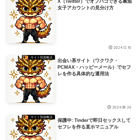
X（Twitter）でオフパコできる裏垢
女子アカウントの見分け方
2024.12.10
サイト別攻略法
出会い系サイト（ワクワク・
PCMAX・ハッピーメール）でセフ
レを作る具体的な運用法
2024.08.26
サイト別攻略法
保護中: Tinderで即日セックスして
セフレを作る直ホマニュアル