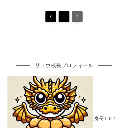
前
1
2
へ
リュウ校長プロフィール
身長１６１