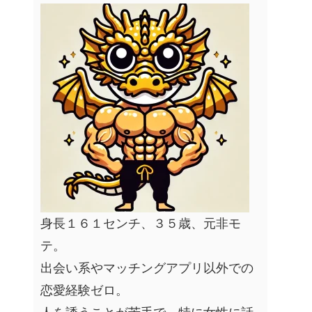
身長１６１センチ、３５歳、元非モ
テ。
出会い系やマッチングアプリ以外での
恋愛経験ゼロ。