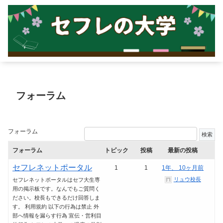
フォーラム
フォーラム
フォーラム
トピック
投稿
最新の投稿
セフレネットポータル
1
1
1年、 10ヶ月前
リュウ校長
セフレネットポータルはセフ大生専
用の掲示板です。なんでもご質問く
ださい。校長もできるだけ回答しま
す。 利用規約 以下の行為は禁止 外
部へ情報を漏らす行為 宣伝・営利目